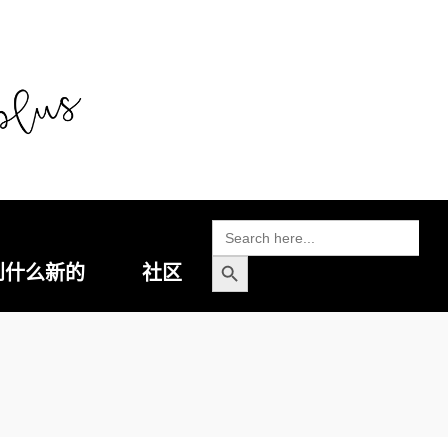
搜
索:
搜索按钮
到什么新的
社区