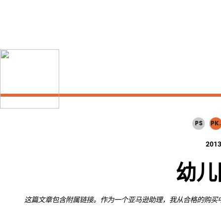
跳
跳
过
到
主
初
要
级
内
侧
容
边
栏
PS
PK.
201
幼儿
这篇文章包含附属链接。作为一个亚马逊助理，我从合格的购买